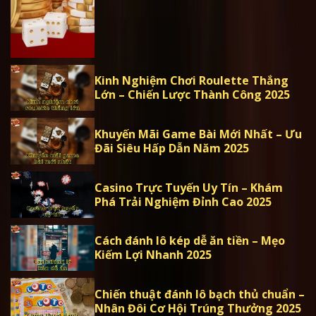
chìa khóa nâng
cao ngân sách
Kinh Nghiệm Chơi Roulette Thắng
Lớn – Chiến Lược Thành Công 2025
Khuyến Mãi Game Bài Mới Nhất – Ưu
Đãi Siêu Hấp Dẫn Năm 2025
Casino Trực Tuyến Uy Tín – Khám
Phá Trải Nghiệm Đỉnh Cao 2025
Cách đánh lô kép dễ ăn tiền – Mẹo
Kiếm Lợi Nhanh 2025
Chiến thuật đánh lô bạch thủ chuẩn –
Nhân Đôi Cơ Hội Trúng Thưởng 2025