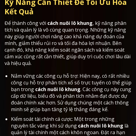
Kỹ Năng Cần Thiết Để Tối Ưu Hóa
Kết Quả
Để thành công với
cách nuôi lô khung
, kỹ năng phân
tích và quản lý là vô cùng quan trọng. Những kỹ năng
này giúp người chơi nâng cao khả năng dự đoán của
mình, giảm thiểu rủi ro và tối đa hóa lợi nhuận. Bên
cạnh đó, khả năng kiểm soát ngân sách và kiểm soát
cảm xúc cũng rất cần thiết, giúp duy trì cuộc chơi lâu dài
và hiệu quả.
Nắm vững các công cụ hỗ trợ: Hiện nay, có rất nhiều
công cụ hỗ trợ phân tích xổ số trực tuyến có thể giúp
bạn trong
cách nuôi lô khung
. Các công cụ này cung
cấp dữ liệu, biểu đồ và phân tích nhằm đạt được dự
đoán chính xác hơn. Sử dụng chúng một cách thông
minh sẽ giúp bạn tăng tỷ lệ thắng đáng kể.
Kiểm soát tài chính cá cược: Một trong những
nguyên tắc vàng khi sử dụng
cách nuôi lô khung
là
quản lý tài chính một cách khôn ngoan. Đặt ra hạn