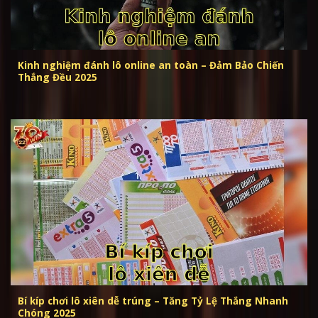
Kinh nghiệm đánh lô online an toàn – Đảm Bảo Chiến
Thắng Đều 2025
Bí kíp chơi lô xiên dễ trúng – Tăng Tỷ Lệ Thắng Nhanh
Chóng 2025