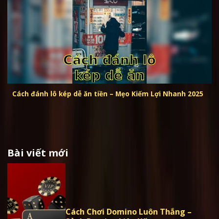
Cách đánh lô kép dễ ăn tiền – Mẹo Kiếm Lợi Nhanh 2025
Bài viết mới
Cách Chơi Domino Luôn Thắng –