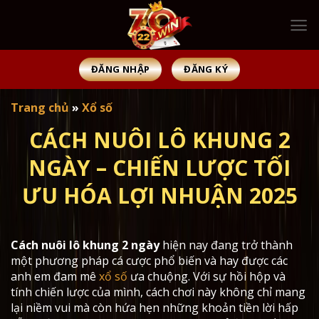
Bỏ
qua
nội
dung
ĐĂNG NHẬP
ĐĂNG KÝ
Trang chủ
»
Xổ số
CÁCH NUÔI LÔ KHUNG 2
NGÀY – CHIẾN LƯỢC TỐI
ƯU HÓA LỢI NHUẬN 2025
Cách nuôi lô khung 2 ngày
hiện nay đang trở thành
một phương pháp cá cược phổ biến và hay được các
anh em đam mê
xổ số
ưa chuộng. Với sự hồi hộp và
tính chiến lược của mình, cách chơi này không chỉ mang
lại niềm vui mà còn hứa hẹn những khoản tiền lời hấp