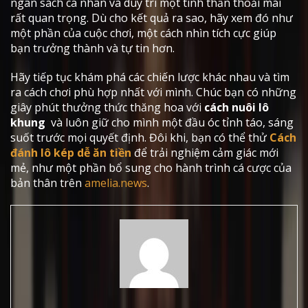
ngân sách cá nhân và duy trì một tinh thần thoải mái
rất quan trọng. Dù cho kết quả ra sao, hãy xem đó như
một phần của cuộc chơi, một cách nhìn tích cực giúp
bạn trưởng thành và tự tin hơn.
Hãy tiếp tục khám phá các chiến lược khác nhau và tìm
ra cách chơi phù hợp nhất với mình. Chúc bạn có những
giây phút thưởng thức thăng hoa với
cách nuôi lô
khung
và luôn giữ cho mình một đầu óc tỉnh táo, sáng
suốt trước mọi quyết định. Đôi khi, bạn có thể thử
Cách
đánh lô kép dễ ăn tiền
để trải nghiệm cảm giác mới
mẻ, như một phần bổ sung cho hành trình cá cược của
bản thân trên
amelia.news
.