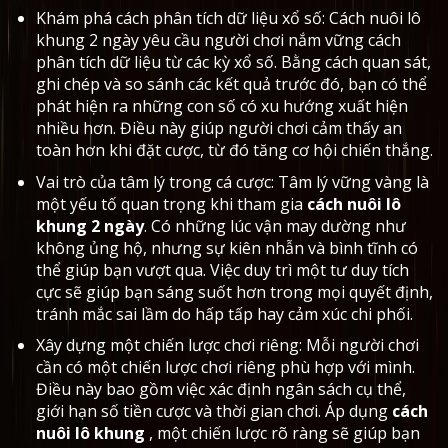
Khám phá cách phân tích dữ liệu xổ số: Cách nuôi lô
khung 2 ngày yêu cầu người chơi nắm vững cách
phân tích dữ liệu từ các kỳ xổ số. Bằng cách quan sát,
ghi chép và so sánh các kết quả trước đó, bạn có thể
phát hiện ra những con số có xu hướng xuất hiện
nhiều hơn. Điều này giúp người chơi cảm thấy an
toàn hơn khi đặt cược, từ đó tăng cơ hội chiến thắng.
Vai trò của tâm lý trong cá cược: Tâm lý vững vàng là
một yếu tố quan trọng khi tham gia
cách nuôi lô
khung 2 ngày
. Có những lúc vận may dường như
không ủng hộ, nhưng sự kiên nhẫn và bình tĩnh có
thể giúp bạn vượt qua. Việc duy trì một tư duy tích
cực sẽ giúp bạn sáng suốt hơn trong mọi quyết định,
tránh mắc sai lầm do hấp tấp hay cảm xúc chi phối.
Xây dựng một chiến lược chơi riêng: Mỗi người chơi
cần có một chiến lược chơi riêng phù hợp với mình.
Điều này bao gồm việc xác định ngân sách cụ thể,
giới hạn số tiền cược và thời gian chơi. Áp dụng
cách
nuôi lô khung
, một chiến lược rõ ràng sẽ giúp bạn