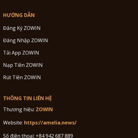
HƯỚNG DẪN
Đăng Ký ZOWIN
Đăng Nhập ZOWIN
Tải App ZOWIN
Nạp Tiền ZOWIN
Rút Tiền ZOWIN
THÔNG TIN LIÊN HỆ
Thương hiệu:
ZOWIN
Website:
https://amelia.news/
Số điện thoại: +84 942 687 889