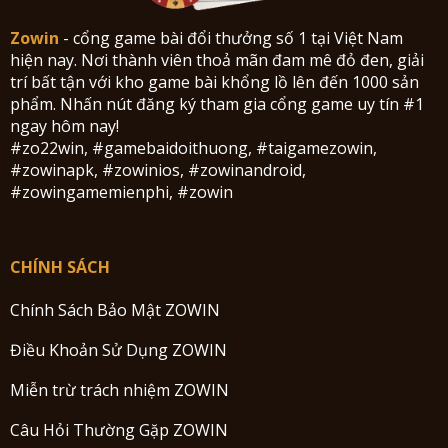
Zowin
- cổng game bài đổi thưởng số 1 tại Việt Nam
hiện nay. Nơi thành viên thoả mãn đam mê đỏ đen, giải
trí bất tận với kho game bài khổng lồ lên đến 1000 sản
phẩm. Nhấn nút đăng ký tham gia cổng game uy tín #1
ngay hôm nay!
#zo22win, #gamebaidoithuong, #taigamezowin,
#zowinapk, #zowinios, #zowinandroid,
#zowingamemienphi, #zowin
CHÍNH SÁCH
Chính Sách Bảo Mật ZOWIN
Điều Khoản Sử Dụng ZOWIN
Miễn trừ trách nhiệm ZOWIN
Câu Hỏi Thường Gặp ZOWIN