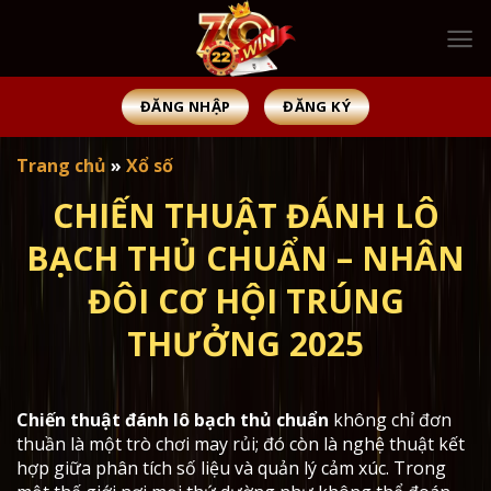
Bỏ
qua
nội
dung
ĐĂNG NHẬP
ĐĂNG KÝ
Trang chủ
»
Xổ số
CHIẾN THUẬT ĐÁNH LÔ
BẠCH THỦ CHUẨN – NHÂN
ĐÔI CƠ HỘI TRÚNG
THƯỞNG 2025
Chiến thuật đánh lô bạch thủ chuẩn
không chỉ đơn
thuần là một trò chơi may rủi; đó còn là nghệ thuật kết
hợp giữa phân tích số liệu và quản lý cảm xúc. Trong