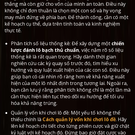
thắng mà còn giữ cho vốn của mình an toàn. Điều này
không chỉ đơn thuần là chọn một con số và hy vọng
may mắn đứng về phía bạn. Để thành công, cần có một
kế hoạch cụ thể, dựa trên tính toán và kinh nghiệm
thực tế.
Phân tích số liệu thống kê: Để xây dựng một
chiến
lược đánh lô bạch thủ chuẩn
, việc nắm rõ số liệu
thống kê là rất quan trọng. Hãy dành thời gian
nghiên cứu các kỳ quay số trước đó, tìm hiểu xu
hướng và quy luật xuất hiện của các con số. Điều này
giúp bạn có cái nhìn rõ ràng hơn về khả năng xuất
hiện của một lô nhất định trong tương lai. Ngoài ra,
bạn cần lưu ý rằng phân tích không chỉ là một lần mà
cần thực hiện liên tục theo dõi xu hướng để tối ưu
hóa khả năng trúng.
Quản lý vốn khi chơi lô đề: Một yếu tố không thể
thiếu chính là
Cách quản lý vốn khi chơi lô đề
. Hãy
lên kế hoạch chi tiết cho từng phiên cược và giữ chặt
kỷ luật với kế hoạch đó. Đừng bao giờ đặt cược vào