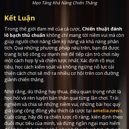
Mẹo Tăng Khả Năng Chiến Thắng
Kết Luận
Trong thế giới đam mê của cá cược,
Chiến thuật đánh
lô bạch thủ chuẩn
không chỉ mang tới niềm vui mà còn
giúp người chơi nâng tầm kỹ năng và khả năng phân
tích. Qua những phương pháp nêu trên, bạn đã được
trang bị bộ công cụ mạnh mẽ để tiếp cận trò chơi này
một cách hợp lý và chiến lược nhất. Xác định rõ mục
tiêu, học cách kiểm soát và không ngừng nỗ lực cải
thiện cách chơi sẽ mở ra nhiều cơ hội trên con đường
giành chiến thắng.
Nhớ rằng, dù thắng hay thua, điều quan trọng nhất là
học hỏi và rèn luyện bản thân qua từng lần chơi. Trải
nghiệm và chia sẻ những niềm vui, những bài học quý
giá cùng cộng đồng yêu thích cá cược tại
amelia.news
.
Cuối cùng, hãy đề ra chiến lược rõ ràng, kiên định theo
đuổi mục tiêu của mình, và đừng ngần ngại mạo hiểm