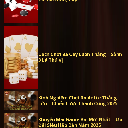
Cách chơi binh
xập xám
Cách Chơi Ba Cây Luôn Thắng – Sảnh
3 Lá Thú Vị
Kinh nghiệm là
chìa khóa nâng
cao ngân sách
Kinh Nghiệm Chơi Roulette Thắng
Lớn – Chiến Lược Thành Công 2025
Khuyến Mãi Game Bài Mới Nhất – Ưu
Đãi Siêu Hấp Dẫn Năm 2025