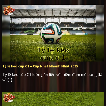
Tỷ lệ kèo cúp C1 – Cập Nhật Nhanh Nhất 2025
Tỷ lệ kèo cúp C1 luôn gắn liền với niềm đam mê bóng đá
và [...]