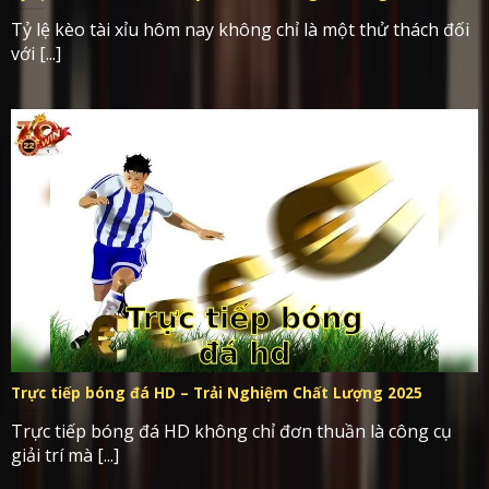
Tỷ lệ kèo tài xỉu hôm nay không chỉ là một thử thách đối
với [...]
Trực tiếp bóng đá HD – Trải Nghiệm Chất Lượng 2025
Trực tiếp bóng đá HD không chỉ đơn thuần là công cụ
giải trí mà [...]