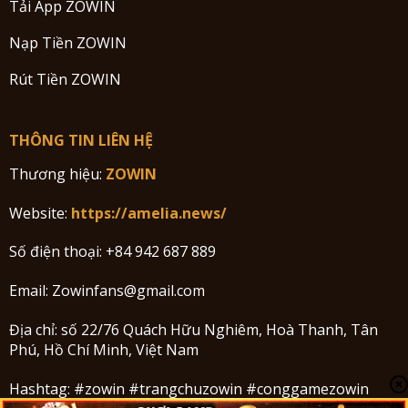
Tải App ZOWIN
Nạp Tiền ZOWIN
Rút Tiền ZOWIN
THÔNG TIN LIÊN HỆ
Thương hiệu:
ZOWIN
Website:
https://amelia.news/
Số điện thoại: +84 942 687 889
Email:
Zowinfans@gmail.com
Địa chỉ: số 22/76 Quách Hữu Nghiêm, Hoà Thanh, Tân
Phú, Hồ Chí Minh, Việt Nam
Hashtag: #zowin #trangchuzowin #conggamezowin