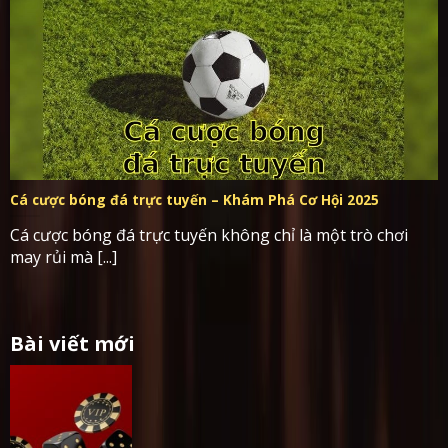
Cá cược bóng đá trực tuyến – Khám Phá Cơ Hội 2025
Cá cược bóng đá trực tuyến không chỉ là một trò chơi
may rủi mà [...]
Bài viết mới