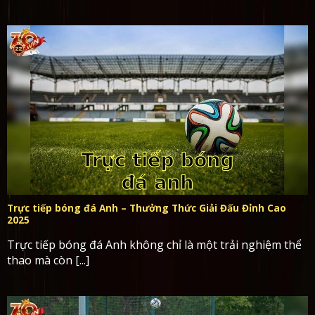
Trực tiếp bóng đá Anh – Thưởng Thức Giải Đấu Đỉnh Cao
2025
Trực tiếp bóng đá Anh không chỉ là một trải nghiệm thể
thao mà còn [...]