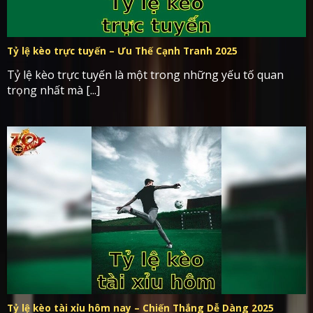
Tỷ lệ kèo trực tuyến – Ưu Thế Cạnh Tranh 2025
Tỷ lệ kèo trực tuyến là một trong những yếu tố quan
trọng nhất mà [...]
Tỷ lệ kèo tài xỉu hôm nay – Chiến Thắng Dễ Dàng 2025