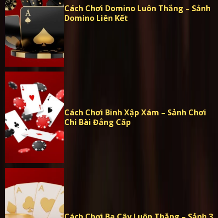
Cách Chơi Domino Luôn Thắng – Sảnh
Domino Liên Kết
Kinh nghiệm là
chìa khóa nâng
cao ngân sách
Cách Chơi Binh Xập Xám – Sảnh Chơi
Chi Bài Đẳng Cấp
Cách chơi binh
xập xám
Cách Chơi Ba Cây Luôn Thắng – Sảnh 3