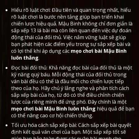
Hiểu rõ luật chơi: Đầu tiên và quan trọng nhất, hiểu
rõ luật chơi là bước nền tảng giúp bạn triển khai
chiến lược hiệu quả. Mậu Binh không chỉ đơn giản là
sắp xếp 13 lá bài mà còn liên quan đến việc dự đoán
động thái của đối thủ. Việc nắm vững luật sẽ giúp
bạn phát hiện các điểm yếu trong sự sắp xếp bài và
có lợi thế khi áp dụng các
mẹo chơi bài Mậu Binh
luôn thắng
.
Đọc bài đối thủ: Khả năng đọc bài của đối thủ là một
kỹ năng quý báu. Mỗi động thái của đối thủ trong
ván bài đều có thể là đầu mối cho chiến lược tiếp
theo của họ. Hãy chú ý lắng nghe và phân tích cách
sắp xếp bài của họ, từ đó có thể điều chỉnh chiến
lược của riêng mình để ứng phó. Đây chính là một
mẹo chơi bài Mậu Binh luôn thắng
hiệu quả để bạn
có thể nâng cao cơ hội chiến thắng.
Tối ưu hóa cách sắp xếp bài: Cách sắp xếp bài quyết
định kết quả ván chơi của bạn. Một sắp xếp tốt sẽ
giúp bạn bảo toàn được các quân bài mạnh cho