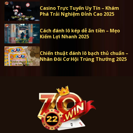
Casino Trực Tuyến Uy Tín – Khám
Phá Trải Nghiệm Đỉnh Cao 2025
Cách đánh lô kép dễ ăn tiền – Mẹo
Kiếm Lợi Nhanh 2025
Chiến thuật đánh lô bạch thủ chuẩn –
Nhân Đôi Cơ Hội Trúng Thưởng 2025