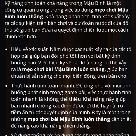
Kỹ năng tính toán khả năng trong Mậu Binh là một
công cụ quan trọng trong việc áp dụng
mẹo chơi Mậu
Binh luôn thắng
. Khả năng phân tích, tính xác suất xảy
ra các sự kiện trên bàn chơi và dự đoán nước đi của đối
thủ sẽ giúp bạn đưa ra quyết định chiến lược một cách
chính xác hơn.
Hiểu về xác suất: Nắm được xác suất xảy ra của các tổ
hợp bài giúp bạn đối phó tốt hơn với bất kỳ tình
huống nào. Việc hiểu kỹ về các khả năng có thể xảy
ra là
mẹo chơi bài Mậu Binh luôn thắng
, giúp bạn
chuẩn bị sẵn sàng cho mọi biến động trên bàn chơi.
Thực hành tính toán nhanh: Để ứng phó với mọi tình
huống phát sinh trong game bài, việc thực hành tính
toán nhanh là không thể thiếu. Khả năng này giúp
bạn nhanh chóng xác định được lợi thế hay rủi ro
tiềm ẩn từ các quyết định của mình. Đây là một trong
những
mẹo chơi bài Mậu Binh luôn thắng
cần thiết
để nâng cao khả năng chiến thắng.
Sử dụng thống kê: Áp dụng các phương pháp thống