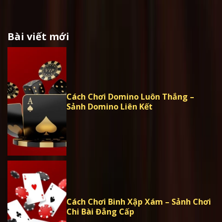
Bài viết mới
Cách Chơi Domino Luôn Thắng –
Sảnh Domino Liên Kết
Kinh nghiệm là
chìa khóa nâng
cao ngân sách
Cách Chơi Binh Xập Xám – Sảnh Chơi
Chi Bài Đẳng Cấp
Cách chơi binh