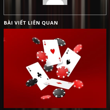
BÀI VIẾT LIÊN QUAN
Cách chơi binh xập xám