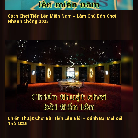
Cách Chơi Tiến Lên Miền Nam – Làm Chủ Bàn Chơi
Nhanh Chóng 2025
Chiến Thuật Chơi Bài Tiến Lên Giỏi – Đánh Bại Mọi Đối
Thủ 2025