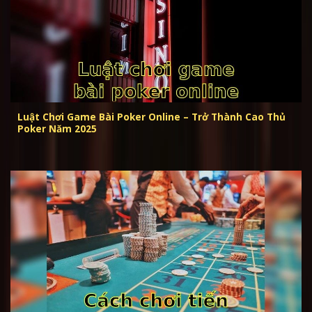
Luật Chơi Game Bài Poker Online – Trở Thành Cao Thủ
Poker Năm 2025