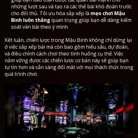
những lượt sau và tạo ra các thế bài khó đoán trước
cho đối thủ. Tối ưu hóa sắp xếp là
mẹo chơi Mậu
Binh luôn thắng
quan trọng giúp bạn dễ dàng kiểm
soát ván bài theo ý mình.
Kết luận, chiến lược trong Mậu Binh không chỉ dừng lại
ở việc sắp xếp bài mà còn bao gồm hiểu sâu, dự đoán,
và điều chỉnh cách chơi theo tình huống cụ thể. Việc
nắm vững được các chiến lược cơ bản này sẽ giúp bạn
tự tin hơn và sẵn sàng đối mặt với mọi thách thức trong
quá trình chơi.