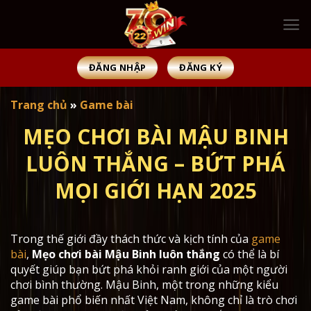
Bỏ
qua
nội
dung
ĐĂNG NHẬP
ĐĂNG KÝ
Trang chủ
»
Game bài
MẸO CHƠI BÀI MẬU BINH
LUÔN THẮNG – BỨT PHÁ
MỌI GIỚI HẠN 2025
Trong thế giới đầy thách thức và kịch tính của
game
bài
,
Mẹo chơi bài Mậu Binh luôn thắng
có thể là bí
quyết giúp bạn bứt phá khỏi ranh giới của một người
chơi bình thường. Mậu Binh, một trong những kiểu
game bài phổ biến nhất Việt Nam, không chỉ là trò chơi