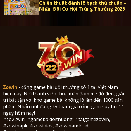
Chiến thuật đánh lô bạch thủ chuẩn –
Nhân Đôi Cơ Hội Trúng Thưởng 2025
Zowin
- cổng game bài đổi thưởng số 1 tại Việt Nam
hiện nay. Nơi thành viên thoả mãn đam mê đỏ đen, giải
trí bất tận với kho game bài khổng lồ lên đến 1000 sản
phẩm. Nhấn nút đăng ký tham gia cổng game uy tín #1
ngay hôm nay!
#zo22win, #gamebaidoithuong, #taigamezowin,
#zowinapk, #zowinios, #zowinandroid,