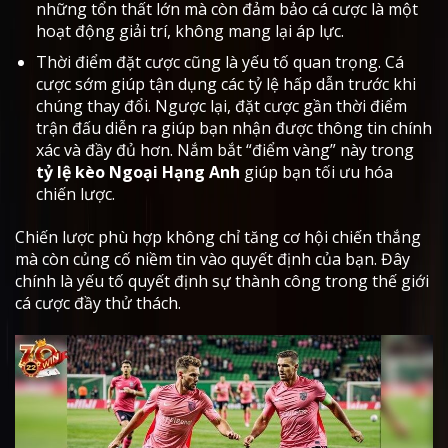
những tổn thất lớn mà còn đảm bảo cá cược là một
hoạt động giải trí, không mang lại áp lực.
Thời điểm đặt cược cũng là yếu tố quan trọng. Cá
cược sớm giúp tận dụng các tỷ lệ hấp dẫn trước khi
chúng thay đổi. Ngược lại, đặt cược gần thời điểm
trận đấu diễn ra giúp bạn nhận được thông tin chính
xác và đầy đủ hơn. Nắm bắt “điểm vàng” này trong
tỷ lệ kèo Ngoại Hạng Anh
giúp bạn tối ưu hóa
chiến lược.
Chiến lược phù hợp không chỉ tăng cơ hội chiến thắng
mà còn củng cố niềm tin vào quyết định của bạn. Đây
chính là yếu tố quyết định sự thành công trong thế giới
cá cược đầy thử thách.