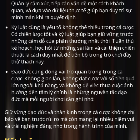
Quản lý cảm xúc, tiếp cận vấn đề một cách khách
quan, và dựa vào dữ liệu thực tế giúp bạn duy trì sự
minh mẫn khi ra quyết định.
Kỷ luật cũng là yếu tố không thể thiếu trong cá cược.
Có chiến lược tốt và kỷ luật giúp bạn giữ vững trước
những cám dỗ của phần thưởng nhất thời. Tuân thủ
kế hoạch, học hỏi từ những sai lầm và cải thiện chiến
thuật là cách duy nhất để tiến bộ trong trò chơi đầy
thử thách này.
Đạo đức cũng đóng vai trò quan trọng trong cá
cược. Không gian lận, không đặt cược với số tiền quá
lớn ngoài khả năng, và không để việc thua cuộc ảnh
hưởng đến tâm lý chính là những nguyên tắc đạo
đức mà mỗi người chơi cần ghi nhớ.
Giữ vững đạo đức và thần kinh trong cá cược không chỉ
bảo vệ bạn trước rủi ro mà còn mang lại nhiều niềm vui
và trải nghiệm đáng nhớ trong hành trình của mình.