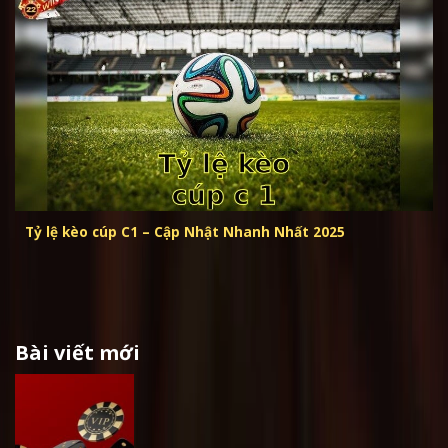
Tỷ lệ kèo cúp C1 – Cập Nhật Nhanh Nhất 2025
Bài viết mới