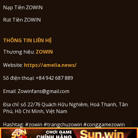
Nạp Tiền ZOWIN
Rút Tiền ZOWIN
THÔNG TIN LIÊN HỆ
Thương hiệu:
ZOWIN
Website:
https://amelia.news/
Số điện thoại: +84 942 687 889
Email:
Zowinfans@gmail.com
Địa chỉ: số 22/76 Quách Hữu Nghiêm, Hoà Thanh, Tân
Phú, Hồ Chí Minh, Việt Nam
Hashtag: #zowin #trangchuzowin #conggamezowin