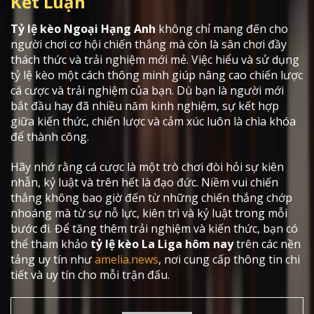
Kết Luận
Tỷ lệ kèo Ngoại Hạng Anh
không chỉ mang đến cho
người chơi cơ hội chiến thắng mà còn là sân chơi đầy
thách thức và trải nghiệm mới mẻ. Việc hiểu và sử dụng
tỷ lệ kèo một cách thông minh giúp nâng cao chiến lược
cá cược và trải nghiệm của bạn. Dù bạn là người mới
bắt đầu hay đã nhiều năm kinh nghiệm, sự kết hợp
giữa kiến thức, chiến lược và cảm xúc luôn là chìa khóa
để thành công.
Hãy nhớ rằng cá cược là một trò chơi đòi hỏi sự kiên
nhẫn, kỷ luật và trên hết là đạo đức. Niềm vui chiến
thắng không bao giờ đến từ những chiến thắng chớp
nhoáng mà từ sự nỗ lực, kiên trì và kỷ luật trong mỗi
bước đi. Để tăng thêm trải nghiệm và kiến thức, bạn có
thể tham khảo
tỷ lệ kèo La Liga hôm nay
trên các nền
tảng uy tín như
amelia.news
, nơi cung cấp thông tin chi
tiết và uy tín cho mỗi trận đấu.