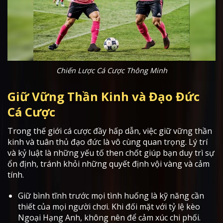
Chiến Lược Cá Cược Thông Minh
Giữ Vững Thần Kinh và Đạo Đức
Cá Cược
Trong thế giới cá cược đầy hấp dẫn, việc giữ vững thần
kinh và tuân thủ đạo đức là vô cùng quan trọng. Lý trí
và kỷ luật là những yếu tố then chốt giúp bạn duy trì sự
ổn định, tránh khỏi những quyết định vội vàng và cảm
tính.
Giữ bình tĩnh trước mọi tình huống là kỹ năng cần
thiết của mọi người chơi. Khi đối mặt với tỷ lệ kèo
Ngoại Hạng Anh, không nên để cảm xúc chi phối.