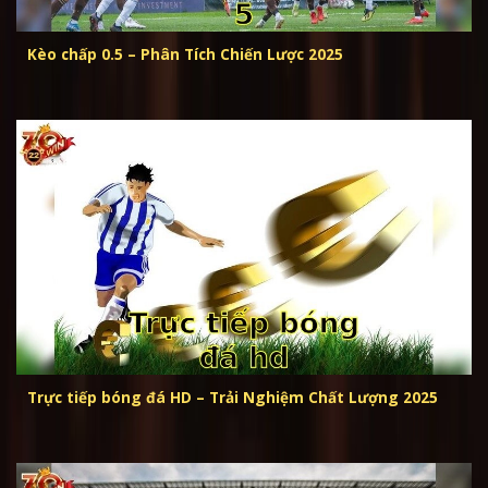
Kèo chấp 0.5 – Phân Tích Chiến Lược 2025
Trực tiếp bóng đá HD – Trải Nghiệm Chất Lượng 2025