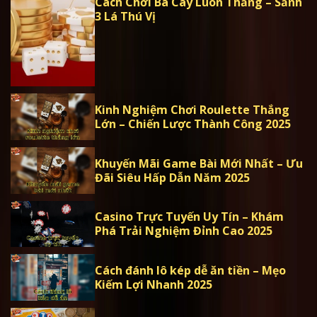
Cách Chơi Ba Cây Luôn Thắng – Sảnh
3 Lá Thú Vị
Kinh nghiệm là
chìa khóa nâng
cao ngân sách
Kinh Nghiệm Chơi Roulette Thắng
Lớn – Chiến Lược Thành Công 2025
Khuyến Mãi Game Bài Mới Nhất – Ưu
Đãi Siêu Hấp Dẫn Năm 2025
Casino Trực Tuyến Uy Tín – Khám
Phá Trải Nghiệm Đỉnh Cao 2025
Cách đánh lô kép dễ ăn tiền – Mẹo
Kiếm Lợi Nhanh 2025